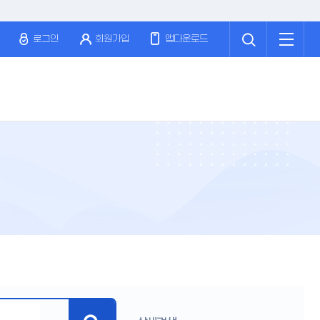
검
전
색
체
로그인
회원가입
앱다운로드
메
뉴