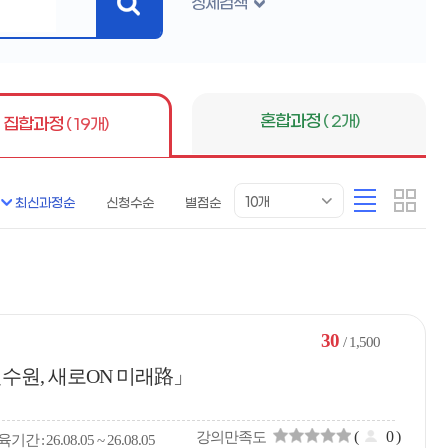
상세검색
검
색
버
튼
혼합과정
( 2개)
집합과정
( 19개)
목
리
카
10개
최신과정순
신청수순
별점순
록
스
드
표
트
형
시
형
개
수
30
/ 1,500
수원, 새로ON 미래路」
(
0
)
강의만족도
육
기간
26.08.05 ~ 26.08.05