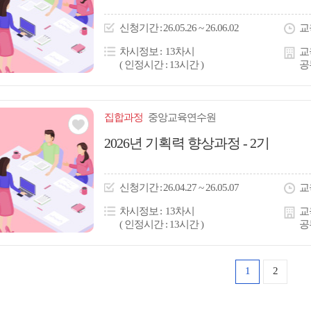
아
이
신청
기간
26.05.26 ~ 26.06.02
교
콘
차시정보
13차시
교
( 인정시간 : 13시간 )
공
집합
과정
중앙교육연수원
관심
2026년 기획력 향상과정 - 2기
아
이
신청
기간
26.04.27 ~ 26.05.07
교
콘
차시정보
13차시
교
( 인정시간 : 13시간 )
공
1
2