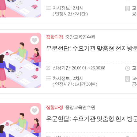
콘
차시정보
2차시
교
( 인정시간 : 2시간 )
공
집합
과정
중앙교육연수원
관심
우문현답! 수요기관 맞춤형 현지방문연
아
이
신청
기간
26.06.01 ~ 26.06.08
교
콘
차시정보
2차시
교
( 인정시간 : 1시간 30분 )
공
집합
과정
중앙교육연수원
관심
우문현답! 수요기관 맞춤형 현지방문연
아
이