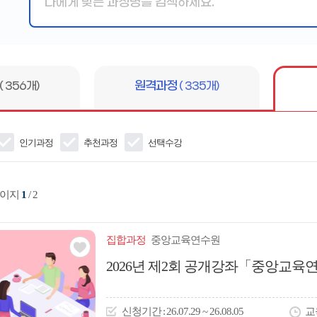
핵
심
어
입
력
( 356개)
원격과정
( 335개)
인기과정
추천과정
선택수강
페이지
1
/ 2
집합
과정
중앙교육연수원
관심
2026년 제2회 공개강좌「중앙교육연
아
이
신청
기간
26.07.29 ~ 26.08.05
교