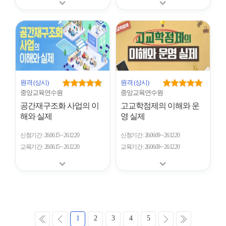
원격
(상시)
원격
(상시)
중앙교육연수원
중앙교육연수원
공간재구조화 사업의 이
고교학점제의 이해와 운
해와 실제
영 실제
신청기간
26.06.15 ~ 26.12.20
신청기간
26.06.09 ~ 26.12.20
교육기간
26.06.15 ~ 26.12.20
교육기간
26.06.09 ~ 26.12.20
처
이
다
마
1
2
3
4
5