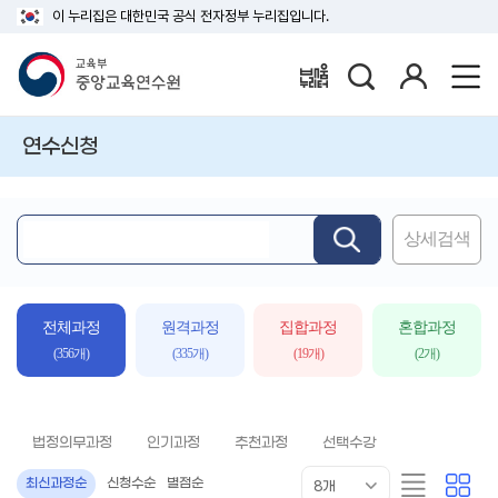
이 누리집은 대한민국 공식 전자정부 누리집입니다.
검
로
배움누리터
색
그
인
연수신청
상세검색
핵
심
어
입
전체과정
원격과정
집합과정
혼합과정
력
(356개)
(335개)
(19개)
(2개)
법정의무과정
인기과정
추천과정
선택수강
목
리
카
최신과정순
신청수순
별점순
8개
록
스
드