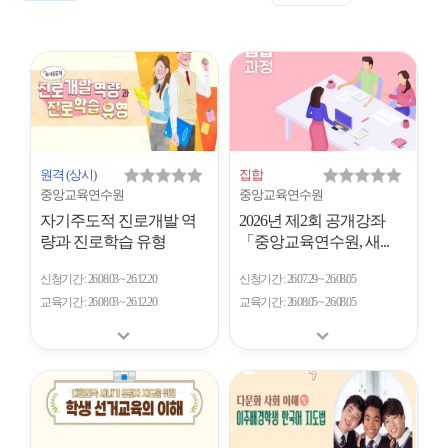
표
트
형
시
형
개
수
원격
(상시)
집합
중앙교육연수원
중앙교육연수원
자기주도적 진로개발 역
2026년 제2회 공개강좌
량과 진로학습 유형
「중앙교육연수원, 새...
신청기간
26.08.03 ~ 26.12.20
신청기간
26.07.29 ~ 26.08.05
교육기간
26.08.03 ~ 26.12.20
교육기간
26.08.05 ~ 26.08.05