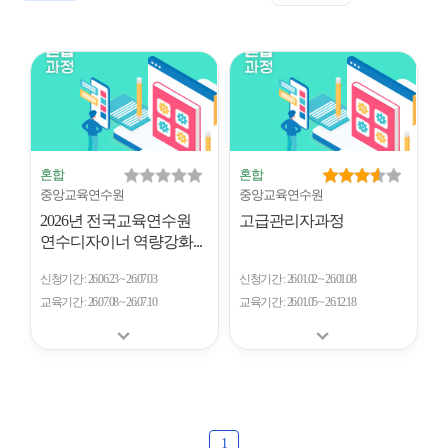
표
트
형
시
형
개
수
혼합
혼합
중앙교육연수원
중앙교육연수원
2026년 전국교육연수원
고급관리자과정
연수디자이너 역량강화...
신청기간
26.06.23 ~ 26.07.03
신청기간
26.01.02 ~ 26.01.08
교육기간
26.07.08 ~ 26.07.10
교육기간
26.01.05 ~ 26.12.18
1