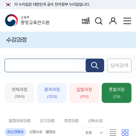
이 누리집은 대한민국 공식 전자정부 누리집입니다.
검
로
배움누리터
색
그
인
수강과정
상세검색
핵
심
어
입
전체과정
원격과정
집합과정
혼합과정
력
(356개)
(335개)
(19개)
(2개)
법정의무과정
인기과정
추천과정
선택수강
목
리
카
최신과정순
신청수순
별점순
8개
록
스
드