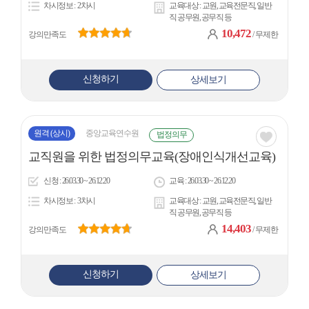
차시정보
2차시
교육대상
교원, 교육전문직, 일반
콘
직 공무원, 공무직 등
10,472
강의만족도
/ 무제한
신청하기
상세보기
원격
(상시)
중앙교육연수원
법정의무
관심
교직원을 위한 법정의무교육(장애인식개선교육)
아
신청
26.03.30 ~ 26.12.20
교육
26.03.30 ~ 26.12.20
이
차시정보
3차시
교육대상
교원, 교육전문직, 일반
콘
직 공무원, 공무직 등
14,403
강의만족도
/ 무제한
신청하기
상세보기