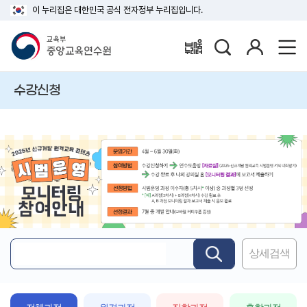
이 누리집은 대한민국 공식 전자정부 누리집입니다.
검
로
배움누리터
색
그
인
수강신청
상세검색
핵
심
어
입