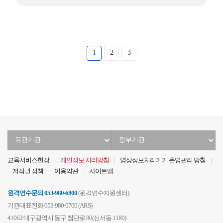
1
2
3
유
정
관
부
기
기
교육서비스헌장
개인정보 처리방침
영상정보처리기기 운영관리 방침
관
관
저작권 정책
이용약관
사이트맵
선
선
택
택
원격연수문의
053-980-6800
(원격연수지원센터)
기관대표전화 053-980-6700 (ARS)
41062 대구광역시 동구 첨단로 80(신서동 1180)