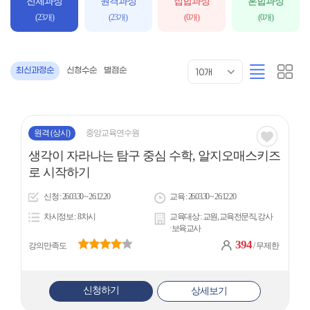
전체과정
원격과정
집합과정
혼합과정
력
(23개)
(23개)
(0개)
(0개)
목
리
카
최신과정순
신청수순
별점순
10개
록
스
드
표
트
형
시
형
개
수
원격
(상시)
중앙교육연수원
관심
생각이 자라나는 탐구 중심 수학, 알지오매스키즈
아
로 시작하기
이
신청
26.03.30 ~ 26.12.20
교육
26.03.30 ~ 26.12.20
콘
차시정보
8차시
교육대상
교원, 교육전문직, 강사
·보육교사
394
강의만족도
/ 무제한
신청하기
상세보기