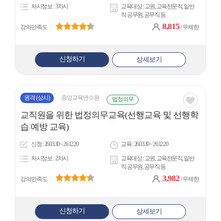
차시정보
3차시
교육대상
교원, 교육전문직, 일반
콘
직 공무원, 공무직 등
8,815
강의만족도
/ 무제한
신청하기
상세보기
원격
(상시)
중앙교육연수원
법정의무
관심
교직원을 위한 법정의무교육(선행교육 및 선행학
아
습 예방 교육)
이
신청
26.03.30 ~ 26.12.20
교육
26.03.30 ~ 26.12.20
콘
차시정보
2차시
교육대상
교원, 교육전문직, 일반
직 공무원, 공무직 등
3,982
강의만족도
/ 무제한
신청하기
상세보기