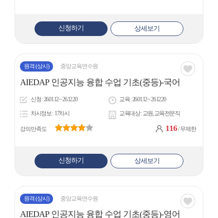
신청하기
상세보기
원격
(상시)
중앙교육연수원
관심
AIEDAP 인공지능 융합 수업 기초(중등)-국어
아
신청
26.01.12 ~ 26.12.20
교육
26.01.12 ~ 26.12.20
이
차시정보
17차시
교육대상
교원, 교육전문직
콘
116
강의만족도
/ 무제한
신청하기
상세보기
원격
(상시)
중앙교육연수원
관심
AIEDAP 인공지능 융합 수업 기초(중등)-영어