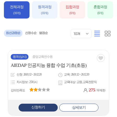
입
전체과정
원격과정
집합과정
혼합과정
력
(10개)
(10개)
(0개)
(0개)
목
리
카
최신과정순
신청수순
별점순
10개
록
스
드
표
트
형
시
형
개
수
원격
(상시)
중앙교육연수원
관심
AIEDAP 인공지능 융합 수업 기초(초등)
아
신청
26.01.12 ~ 26.12.20
교육
26.01.12 ~ 26.12.20
이
차시정보
25차시
교육대상
교원, 교육전문직
콘
275
강의만족도
/ 무제한
신청하기
상세보기