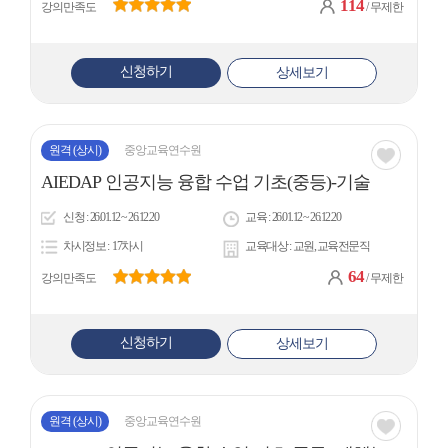
114
강의만족도
/ 무제한
신청하기
상세보기
원격
(상시)
중앙교육연수원
관심
AIEDAP 인공지능 융합 수업 기초(중등)-기술
아
신청
26.01.12 ~ 26.12.20
교육
26.01.12 ~ 26.12.20
이
차시정보
17차시
교육대상
교원, 교육전문직
콘
64
강의만족도
/ 무제한
신청하기
상세보기
원격
(상시)
중앙교육연수원
관심