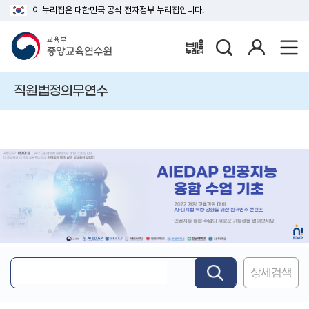
이 누리집은 대한민국 공식 전자정부 누리집입니다.
검
로
배움누리터
색
그
인
직원법정의무연수
상세검색
핵
심
어