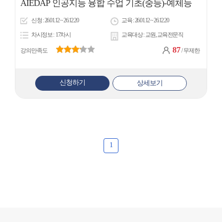
AIEDAP 인공지능 융합 수업 기초(중등)-예체능
아
신청
26.01.12 ~ 26.12.20
교육
26.01.12 ~ 26.12.20
이
차시정보
17차시
교육대상
교원, 교육전문직
콘
87
강의만족도
/ 무제한
신청하기
상세보기
1