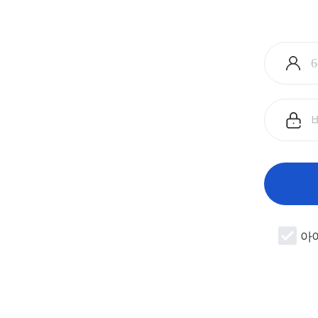
아
이
디
입
비
력
밀
번
호
입
력
아