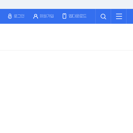
검
전
색
체
로그인
회원가입
앱다운로드
메
뉴