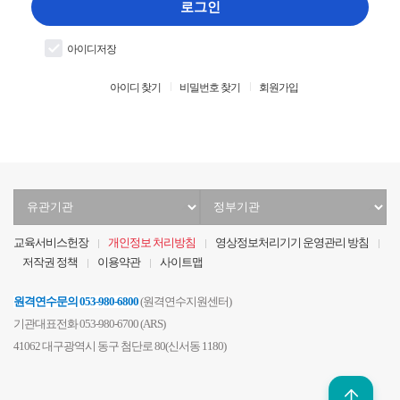
입
로그인
력
아이디저장
아이디 찾기
비밀번호 찾기
회원가입
유
정
관
부
기
기
교육서비스헌장
개인정보 처리방침
영상정보처리기기 운영관리 방침
관
관
저작권 정책
이용약관
사이트맵
선
선
택
택
원격연수문의
053-980-6800
(원격연수지원센터)
기관대표전화 053-980-6700 (ARS)
41062 대구광역시 동구 첨단로 80(신서동 1180)
위로