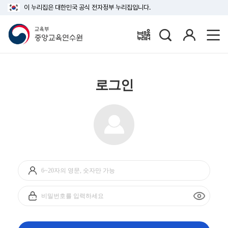
이 누리집은 대한민국 공식 전자정부 누리집입니다.
검
로
배움누리터
색
그
인
로그인
아
이
디
비
입
밀
력
번
호