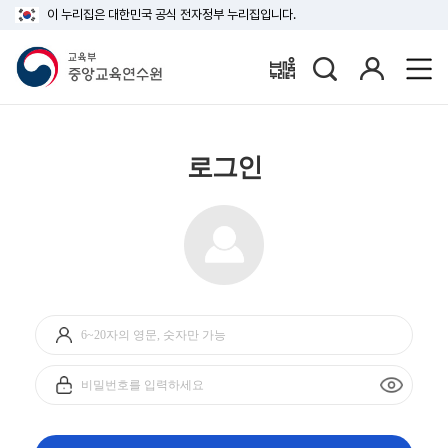
이 누리집은 대한민국 공식 전자정부 누리집입니다.
검
로
배움누리터
색
그
인
로그인
아
이
디
비
입
밀
력
번
호