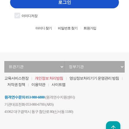
입
로그인
력
아이디저장
아이디 찾기
비밀번호 찾기
회원가입
유
정
관
부
기
기
교육서비스헌장
개인정보 처리방침
영상정보처리기기 운영관리 방침
관
관
저작권 정책
이용약관
사이트맵
선
선
택
택
원격연수문의
053-980-6800
(원격연수지원센터)
기관대표전화 053-980-6700 (ARS)
41062 대구광역시 동구 첨단로 80(신서동 1180)
위로