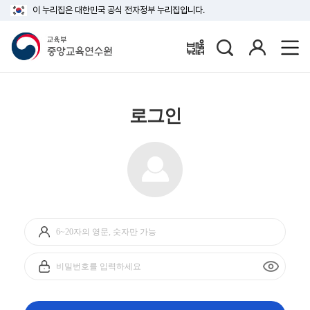
이 누리집은 대한민국 공식 전자정부 누리집입니다.
검
로
배움누리터
색
그
인
로그인
아
이
디
비
입
밀
력
번
호