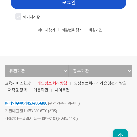
입
로그인
력
아이디저장
아이디 찾기
비밀번호 찾기
회원가입
유
정
관
부
기
기
교육서비스헌장
개인정보 처리방침
영상정보처리기기 운영관리 방침
관
관
저작권 정책
이용약관
사이트맵
선
선
택
택
원격연수문의
053-980-6800
(원격연수지원센터)
기관대표전화 053-980-6700 (ARS)
41062 대구광역시 동구 첨단로 80(신서동 1180)
위로