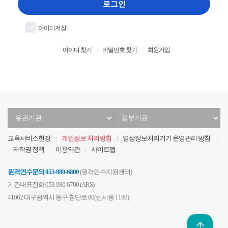
입
로그인
력
아이디저장
아이디 찾기
비밀번호 찾기
회원가입
유
정
관
부
기
기
교육서비스헌장
개인정보 처리방침
영상정보처리기기 운영관리 방침
관
관
저작권 정책
이용약관
사이트맵
선
선
택
택
원격연수문의
053-980-6800
(원격연수지원센터)
기관대표전화 053-980-6700 (ARS)
41062 대구광역시 동구 첨단로 80(신서동 1180)
위로