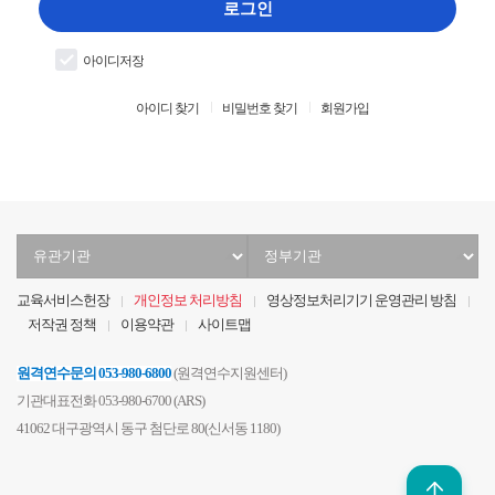
입
로그인
력
아이디저장
아이디 찾기
비밀번호 찾기
회원가입
유
정
관
부
기
기
교육서비스헌장
개인정보 처리방침
영상정보처리기기 운영관리 방침
관
관
저작권 정책
이용약관
사이트맵
선
선
택
택
원격연수문의
053-980-6800
(원격연수지원센터)
기관대표전화 053-980-6700 (ARS)
41062 대구광역시 동구 첨단로 80(신서동 1180)
위로