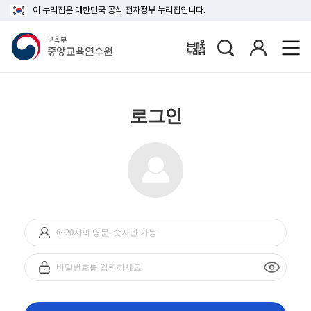
이 누리집은 대한민국 공식 전자정부 누리집입니다.
검
로
배움누리터
색
그
인
로그인
아
이
디
비
입
밀
력
번
호