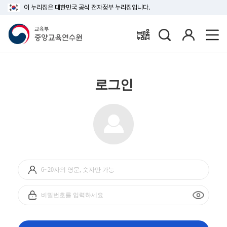
이 누리집은 대한민국 공식 전자정부 누리집입니다.
검
로
배움누리터
색
그
인
로그인
아
이
디
비
입
밀
력
번
호