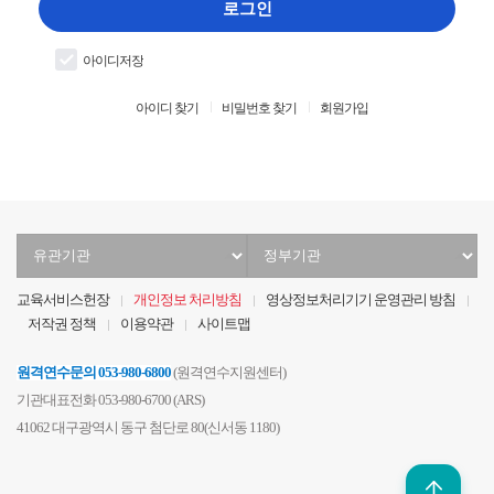
입
로그인
력
아이디저장
아이디 찾기
비밀번호 찾기
회원가입
유
정
관
부
기
기
교육서비스헌장
개인정보 처리방침
영상정보처리기기 운영관리 방침
관
관
저작권 정책
이용약관
사이트맵
선
선
택
택
원격연수문의
053-980-6800
(원격연수지원센터)
기관대표전화 053-980-6700 (ARS)
41062 대구광역시 동구 첨단로 80(신서동 1180)
위로