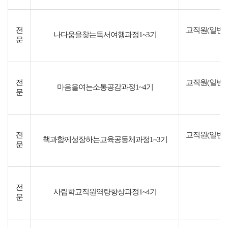
전
교직원(일반직
나다움을찾는독서여행과정1~3기
문
전
교직원(일반직
마음을여는소통공감과정1~4기
문
전
교직원(일반직
책과함께성장하는교육공동체과정1~3기
문
전
사립학교직원역량향상과정1~4기
문