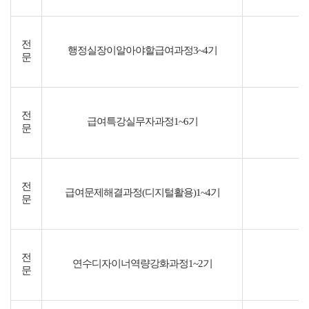
전
행정실장이알아야할급여과정3~4기
문
전
급여특강실무자과정1~6기
문
전
급여문제해결과정(디지털활용)1~4기
문
전
연수디자이너역량강화과정1~2기
문