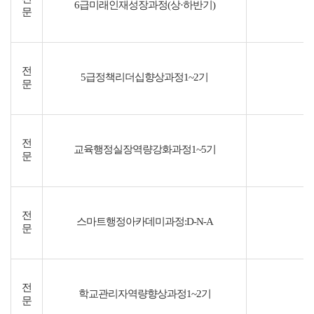
6급미래인재성장과정(상·하반기)
문
전
5급정책리더십향상과정1~2기
문
전
교육행정실장역량강화과정1~5기
문
전
스마트행정아카데미과정:D-N-A
문
전
학교관리자역량향상과정1~2기
문