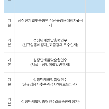
기
성장단계별맞춤형연수(신규임용예정자)1~4
본
기
기
성장단계별맞춤형연수
본
(신규임용예정자_고졸경채,우수인재)
(
기
성장단계별맞춤형연수
본
(시설‧공업직렬일반경채)
기
성장단계별맞춤형연수
본
(신규임용자추수과정:ON통로드)1~4기
기
성장단계별맞춤형연수(5급승진예정자)
본