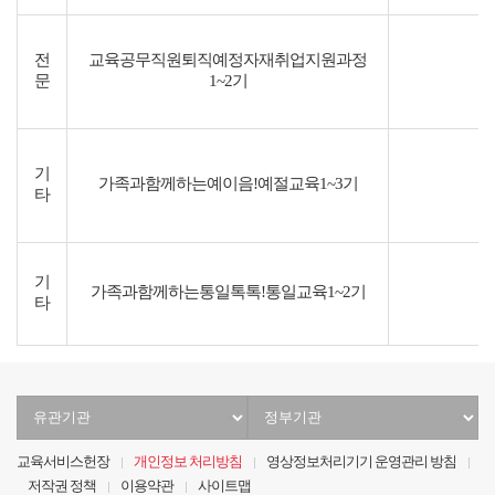
전
교육공무직원퇴직예정자재취업지원과정
문
1~2기
기
가족과함께하는예이음!예절교육1~3기
타
기
가족과함께하는통일톡톡!통일교육1~2기
타
유
정
관
부
기
기
교육서비스헌장
개인정보 처리방침
영상정보처리기기 운영관리 방침
관
관
저작권 정책
이용약관
사이트맵
선
선