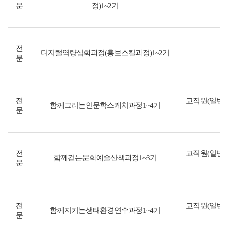
문
정)1~2기
전
디지털역량심화과정(홍보스킬과정)1~2기
문
전
교직원(일반직
함께그리는인문학스케치과정1~4기
문
전
교직원(일반직
함께걷는문화예술산책과정1~3기
문
전
교직원(일반직
함께지키는생태환경연수과정1~4기
문