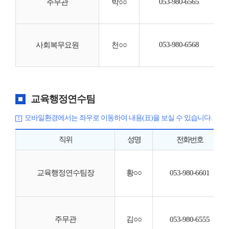
053-980-6565
주무관
박○○
·
053-980-6568
사회복무요원
천○○
교육행정연수팀
모바일환경에서는 좌우로 이동하여 내용(표)을 보실 수 있습니다.
직위
성명
전화번호
교육행정연수팀장
황○○
053-980-6601
주무관
김○○
053-980-6555