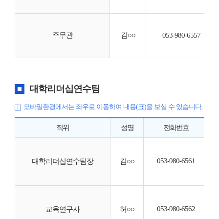
주무관
김○○
053-980-6557
대학리더십연수팀
모바일환경에서는 좌우로 이동하여 내용(표)을 보실 수 있습니다.
직위
성명
전화번호
◦
◦
053-980-6561
대학리더십연수팀장
김○○
◦
◦
◦
·
053-980-6562
·
교육연구사
허○○