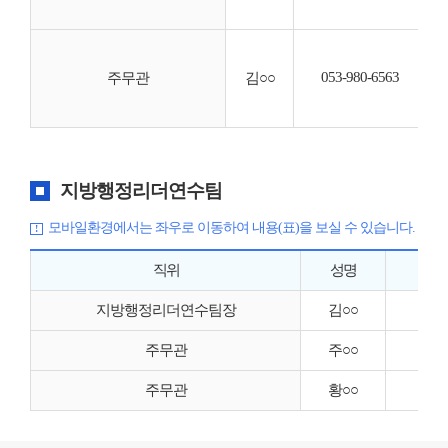
·
·
·
·
053-980-6563
주무관
김○○
·
·
지방행정리더연수팀
모바일환경에서는 좌우로 이동하여 내용(표)을 보실 수 있습니다.
직위
성명
05
지방행정리더연수팀장
김○○
05
주무관
주○○
05
주무관
황○○