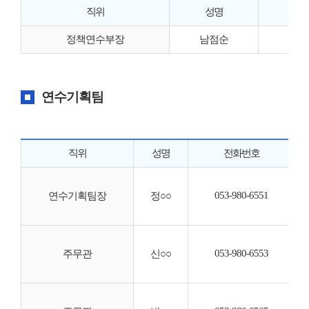
직위
성명
정책연수부장
남점순
연수기획팀
직위
성명
전화번호
053-980-6551
◦
연수기획팀장
정○○
◦
◦
◦
053-980-6553
◦
주무관
신○○
◦
·