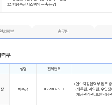
22. 방송통신시스템의 구축·운영
원협력부
총무팀
협력부
성명
전화번호
◦ 연수지원협력부 업무 
부장
053-980-6510
(재무관, 계약관, 수입
박종성
채권관리관, 보안담당관