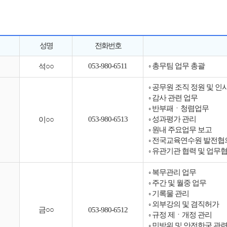
성명
전화번호
053-980-6511
◦ 총무팀 업무 총괄
석○○
◦ 공무원 조직 정원 및 인
◦ 감사 관련 업무
◦ 반부패ㆍ청렴업무
053-980-6513
◦ 성과평가 관리
이○○
◦ 원내 주요업무 보고
◦ 전국교육연수원 발전협
◦ 유관기관 협력 및 업무
◦ 복무관리 업무
◦ 주간 및 월중 업무
◦ 기록물 관리
◦ 외부강의 및 겸직허가
금○○
053-980-6512
◦ 규정 제ㆍ개정 관리
◦ 민방위 및 안전한국 관