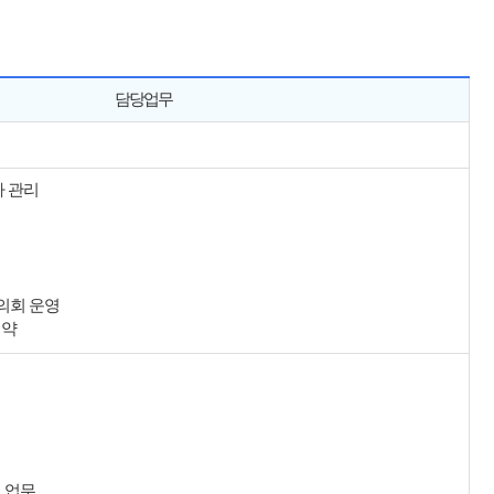
담당업무
사 관리
의회 운영
협약
련 업무