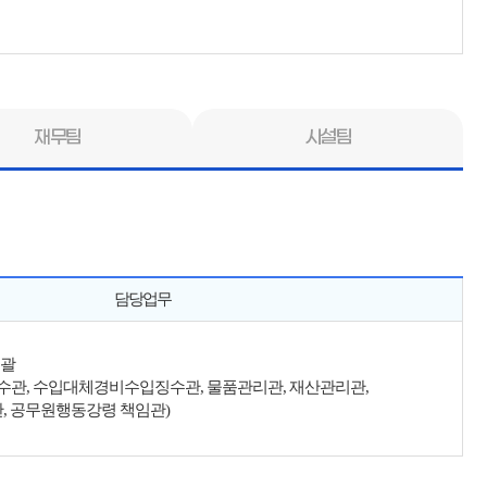
재무팀
시설팀
담당업무
총괄
징수관, 수입대체경비수입징수관, 물품관리관, 재산관리관,
, 공무원행동강령 책임관)