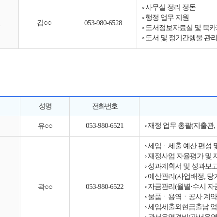
◦ 사무실 정리 정돈
◦ 행정 업무 지원
원
김○○
053-980-6528
◦ 도서정보자료실 및 북카
◦ 도서 및 정기간행물 관
성명
전화번호
053-980-6521
◦ 재정 업무 총괄(지출관
유○○
◦ 세입ㆍ세출 예산 편성 
◦ 재정사업 자율평가 및
◦ 성과계획서 및 성과보
◦ 예산관리(사업배정, 당
053-980-6522
◦ 자금관리(월별·수시 자
곽○○
◦ 물품ㆍ용역ㆍ공사 계약
◦ 세입세출외현금출납 