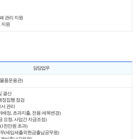
페 관리 지원
리 지원
담당업무
, 물품운용관)
및 결산
 재정집행 점검
고서 관리
겨배정, 초과지출, 전용·세목변경)
금 요청, 사업간 자금조정)
(1천만원 초과)
업무(세입세출외현금출납공무원)