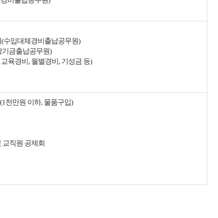
영경비출납공무원)
관리(수입대체경비출납공무원)
수상기금출납공무원)
, 교육경비, 월별경비, 기성금 등)
1천만원 이하, 물품구입)
 및 교직원 공제회