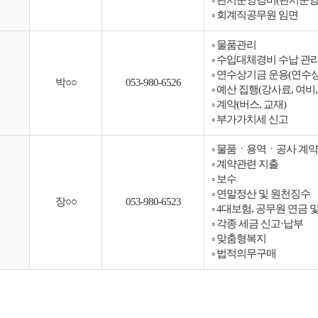
◦ 관서운영경비(관서운
◦ 회계직공무원 임면
◦ 물품관리
◦ 수입대체경비 수납 
◦ 연수상기금 운용(연
박○○
053-980-6526
◦ 예산 집행(강사료, 여비
◦ 계약(버스, 교재)
◦ 부가가치세 신고
◦ 물품ㆍ용역ㆍ공사 계약(
◦ 계약관련 지출
◦ 보수
◦ 연말정산 및 원천징수
장○○
053-980-6523
◦ 4대보험, 공무원 연금
◦ 각종 세금 신고·납부
◦ 맞춤형복지
◦ 법적의무구매