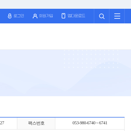
검
전
색
체
로그인
회원가입
앱다운로드
메
뉴
527
053-980-6740 ~ 6741
팩스번호