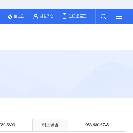
검
전
색
체
로그인
회원가입
앱다운로드
메
뉴
980-6800
053-980-6745
팩스번호