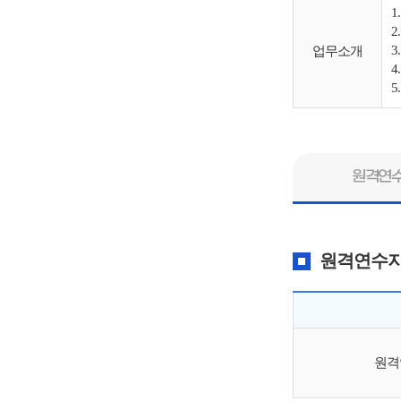
1
2
3
업무소개
4
5
원격연
원격연수
원격