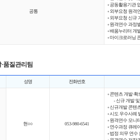
◦ 공동활용기관 
공통
◦ 외부요청 원격
◦ 외부요청 신규 
◦ 원격연수 과정별
◦ 배움누리터 개
◦ 마이크로러닝 
·품질관리팀
성명
전화번호
◦ 콘텐츠 개발·확
- 신규 개발 
◦ 신규개발 콘텐
◦ 시도 우수사례 
◦ 원격연수 모니
현○○
053-980-6541
◦ 연수과정 큐레
◦ 법정 의무 연수